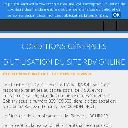
En poursuivant votre navigation sur ce site, vous acceptez l'utilisation de
cookies à des fins de mesure d'audience, d'analyse du trafic, et de
OK
personnalisation des annonces publicitaires.
En savoir plus.
Accueil
Aide
Mentions légales
CONDITIONS GÉNÉRALES
D'UTILISATION DU SITE RDV ONLINE
ARTICLE 1 – ÉDITEUR, CRÉATION ET
HÉBERGEMENT DÉFINITIONS
Le site internet RDV-Online est édité par KAROIL, société à
responsabilité limitée au capital social de 7 500 euros
immatriculée au Registre du Commerce et des Sociétés de
Bobigny sous le numéro 329 199 533, dont le siège social est
situé au 67 Boulevard Chanzy - 93100 MONTREUIL.
Le Directeur de la publication est M. Bernard J. BOURRIER.
La conception, la réalisation et la maintenance du site sont